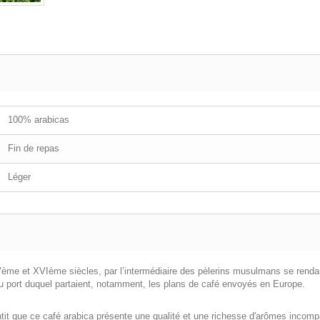
100% arabicas
Fin de repas
Léger
ème et XVIème siècles, par l’intermédiaire des pèlerins musulmans se rend
u port duquel partaient, notamment, les plans de café envoyés en Europe.
antit que ce café arabica présente une qualité et une richesse d'arômes incomp