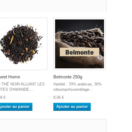
eet Home
Belmonte 250g
Costa Ric
 THÉ NOIR ALLIANT LES
Variété : 70% arabicas, 30%
Un café qui 
TES D'AMANDE,...
robustasAssemblage...
papilles, av
68 €
8,06 €
9,10 €
jouter au panier
Ajouter au panier
Ajouter a