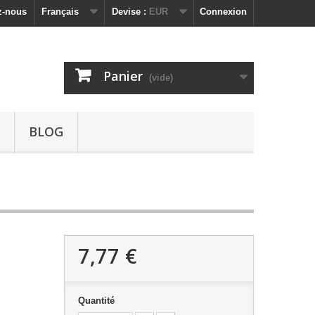
z-nous
Français
Devise :
EUR
Connexion
Panier
(vide)
BLOG
7,77 €
Quantité