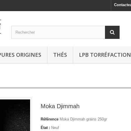
Contacte
PURES ORIGINES
THÉS
LPB TORRÉFACTION
Moka Djimmah
Référence
Moka Djimmah grains 250gr
État :
Neuf