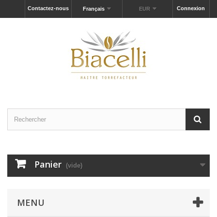
Contactez-nous
Connexion
Français
EUR
Panier
(vide)
MENU