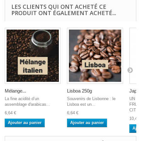
LES CLIENTS QUI ONT ACHETÉ CE
PRODUIT ONT ÉGALEMENT ACHETÉ...
Mélange...
Lisboa 250g
Japa
La fine acidité d’un
Souvenirs de Lisbonne : le
UN TH
assemblage d'arabicas...
Lisboa est un...
FRUI
CITR
6,64 €
6,64 €
10,43 
Ajouter au panier
Ajouter au panier
Ajou