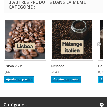
3 AUTRES PRODUITS DANS LA MÊME
CATÉGORIE :
Lisboa 250g
Mélange...
Belm
6,64 €
6,64 €
8,06 €
Ajouter au panier
Ajouter au panier
Ajou
Catégories