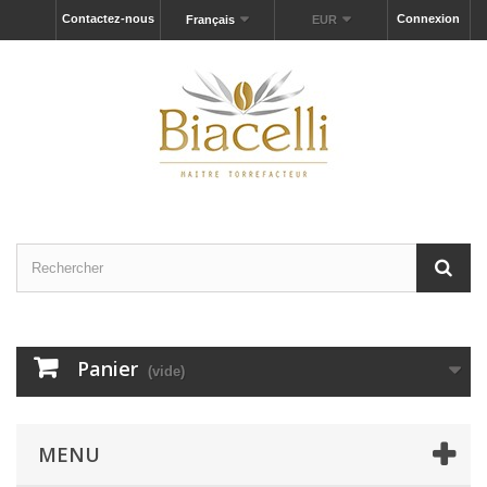
Contactez-nous
Connexion
Français
EUR
Panier
(vide)
MENU